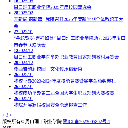
16
2025/05
周口理工职业学院2025年度校园双选会
28
2025/02
开新局 谱新篇 | 我院召开2025年度新学期全体教职工大
会
27
2025/01
“金蛇贺岁·吉祥如意” 周口理工职业学院助力2025年周口
市春节联欢晚会
12
2024/12
周口理工职业学院举办职业教育国家规划教材展览会
20
2024/12
戏曲雅韵润校园，文化传承谱新篇
26
2025/01
我校举办2023-2024年度技能竞赛暨奖学金颁奖典礼
26
2025/01
我校成功举办第二届全国大学生职业规划大赛校赛
26
2025/01
我院开展寒假校园安全隐患排查工作
<
1
>
版权所有© 周口理工职业学院
豫ICP备2023005892号-1