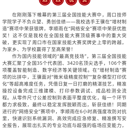
在刚刚落下帷幕的第三届全国技能大赛中，周口技师
学院学子不负众望、勇创佳绩——我校选手王骥在“增材制
造”赛项中荣获银牌，李顺雨在“网络安全”赛项中荣获优胜
奖！这不仅是我校在全国技能大赛顶级赛事中的重大突
破，更实现了周口市在国家技能大赛奖牌史上零的跨越，
为家乡、为学校赢得了至高荣誉！
作为国内技能领域的“最高竞技场”，第三届全国技能
大赛汇聚了全国35个代表团、3420名顶尖选手，106个赛
项覆盖智能制造、数字经济等关键领域。
在“增材制造”赛
项的比拼中，王骥面对“微米级精度控制”“复杂模型打印优
化”等超高难度任务，凭借日复一日打磨的精湛技艺，精准
操控设备完成三维建模、打印参数调试、成品检测全流
程。从零件尺寸公差控制到表面平整度优化，每一个环节
都力求极致，最终以稳定发挥脱颖而出，斩获佳绩！同期
进行的“网络安全”赛项中，李顺雨在6小时高强度攻防对抗
里，快速识别系统漏洞、高效完成应急修复、精准撰写安
全报告，展现出扎实的专业功底与超强的临场应变能力，