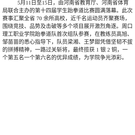
5月11日至15日，由河南省教育厅、河南省体育
局联合主办的第十四届学生跆拳道比赛圆满落幕。此次
赛事汇聚全省 70 余所高校，近千名运动员齐聚赛场，
围绕竞技、品势及击破等多个项目展开激烈角逐。周口
理工职业学院跆拳道队首次组队参赛，在教练员高旭、
邹苗苗的悉心指导下，队员梁湘、王梦甜凭借坚韧不拔
的拼搏精神，一路过关斩将，最终揽获 1 银 2 铜，一
个第五名一个第六名的优异成绩，为学院争光添彩。